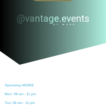
@vantage.events
AT WORK
Operating HOURS
Mon: 08 am - 11 pm
Tue: 08 am - 11 pm