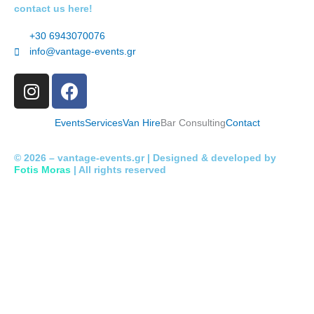
contact us here!
+30 6943070076
info@vantage-events.gr
I
F
n
a
s
c
Events
Services
Van Hire
Bar Consulting
Contact
t
e
a
b
© 2026 –
vantage-events.gr
| Designed & developed by
g
o
Fotis Moras
| All rights reserved
r
o
a
k
m
-
f